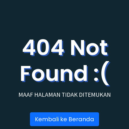
404 Not
Found :(
MAAF HALAMAN TIDAK DITEMUKAN
Kembali ke Beranda