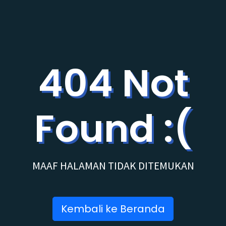
404 Not
Found :(
MAAF HALAMAN TIDAK DITEMUKAN
Kembali ke Beranda